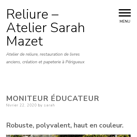
Reliure –
Skip
to
Atelier Sarah
MENU
content
Mazet
Atelier de reliure, restauration de livres
anciens, création et papeterie à Périgueux
MONITEUR ÉDUCATEUR
Posted
février 22, 2020
by
sarah
on
Robuste, polyvalent, haut en couleur.